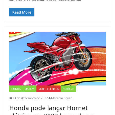
Read More
HONDA
MARCAS
MOTO ELÉTRICA
NOTÍCIAS
13 de dezembro de 2022
Marcelo Souza
Honda pode lançar Hornet