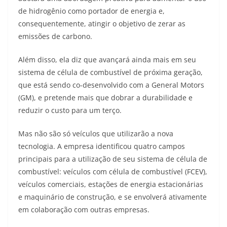
A
a
n
b
Li
de hidrogênio como portador de energia e,
p
m
g
o
n
consequentemente, atingir o objetivo de zerar as
emissões de carbono.
p
er
o
k
k
Além disso, ela diz que avançará ainda mais em seu
sistema de célula de combustível de próxima geração,
que está sendo co-desenvolvido com a General Motors
(GM), e pretende mais que dobrar a durabilidade e
reduzir o custo para um terço.
Mas não são só veículos que utilizarão a nova
tecnologia. A empresa identificou quatro campos
principais para a utilização de seu sistema de célula de
combustível: veículos com célula de combustível (FCEV),
veículos comerciais, estações de energia estacionárias
e maquinário de construção, e se envolverá ativamente
em colaboração com outras empresas.