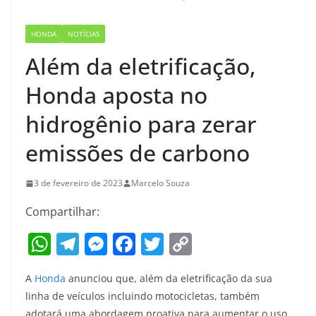
HONDA
NOTÍCIAS
Além da eletrificação,
Honda aposta no
hidrogênio para zerar
emissões de carbono
3 de fevereiro de 2023
Marcelo Souza
Compartilhar:
W
T
M
F
T
C
h
el
e
a
w
o
A
Honda
anunciou que, além da eletrificação da sua
at
e
ss
c
itt
p
linha de veículos incluindo motocicletas, também
s
gr
e
e
er
y
adotará uma abordagem proativa para aumentar o uso