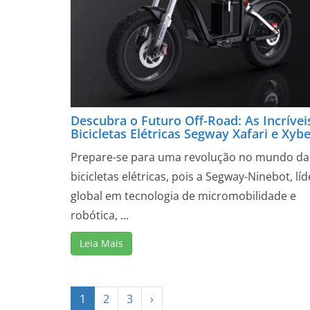
Descubra o Futuro Off-Road: As Incrívei
Bicicletas Elétricas Segway Xafari e Xyb
Prepare-se para uma revolução no mundo da
bicicletas elétricas, pois a Segway-Ninebot, líd
global em tecnologia de micromobilidade e
robótica, ...
Leia Mais
1
2
3
›