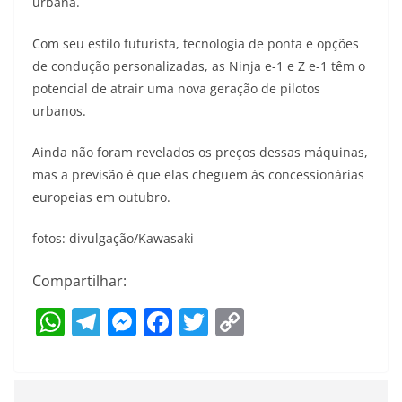
urbana.
Com seu estilo futurista, tecnologia de ponta e opções
de condução personalizadas, as Ninja e-1 e Z e-1 têm o
potencial de atrair uma nova geração de pilotos
urbanos.
Ainda não foram revelados os preços dessas máquinas,
mas a previsão é que elas cheguem às concessionárias
europeias em outubro.
fotos: divulgação/Kawasaki
Compartilhar:
W
T
M
F
T
C
h
el
e
a
w
o
at
e
ss
c
itt
p