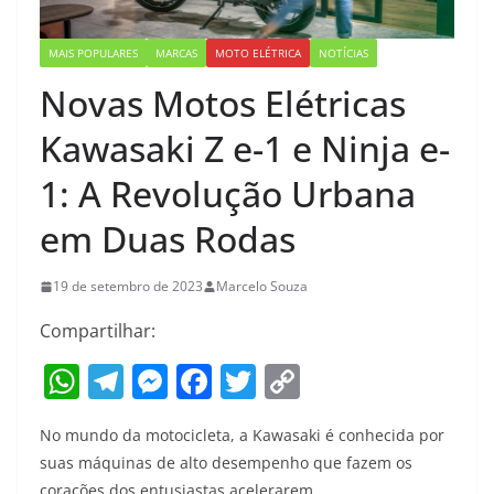
MAIS POPULARES
MARCAS
MOTO ELÉTRICA
NOTÍCIAS
Novas Motos Elétricas
Kawasaki Z e-1 e Ninja e-
1: A Revolução Urbana
em Duas Rodas
19 de setembro de 2023
Marcelo Souza
Compartilhar:
W
T
M
F
T
C
h
el
e
a
w
o
No mundo da motocicleta, a Kawasaki é conhecida por
at
e
ss
c
itt
p
suas máquinas de alto desempenho que fazem os
s
gr
e
e
er
y
corações dos entusiastas acelerarem.