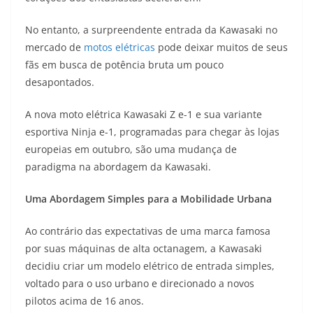
A
a
n
b
Li
No entanto, a surpreendente entrada da Kawasaki no
p
m
g
o
n
mercado de
motos elétricas
pode deixar muitos de seus
p
er
o
k
fãs em busca de potência bruta um pouco
k
desapontados.
A nova moto elétrica Kawasaki Z e-1 e sua variante
esportiva Ninja e-1, programadas para chegar às lojas
europeias em outubro, são uma mudança de
paradigma na abordagem da Kawasaki.
Uma Abordagem Simples para a Mobilidade Urbana
Ao contrário das expectativas de uma marca famosa
por suas máquinas de alta octanagem, a Kawasaki
decidiu criar um modelo elétrico de entrada simples,
voltado para o uso urbano e direcionado a novos
pilotos acima de 16 anos.