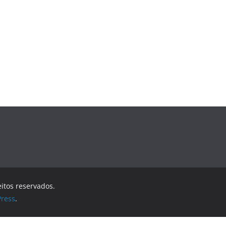
eitos reservados.
ress
.