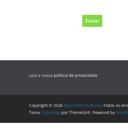
Leia a nossa
política de privacidade
Copyright © 2026
Moto Elétrica Brasil
. Todos os dir
Tema:
ColorMag
por ThemeGrill. Powered by
WordP
Logo generated by
DesignEvo free logo designer