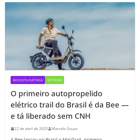
BICICLETA ELÉTRICA
NOTÍCIAS
O primeiro autopropelido
elétrico trail do Brasil é da Bee —
e tá liberado sem CNH
22 de abril de 2025
Marcelo Souza
A Bee lançou no Brasil o MiniTrail, primeiro