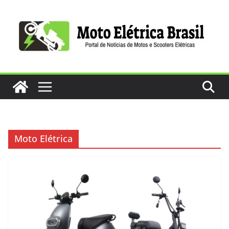
Pular
para
o
conteúdo
Moto Elétrica