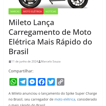
MARCAS
MOTO ELÉTRICA
NOTÍCIAS
Mileto Lança
Carregamento de Moto
Elétrica Mais Rápido do
Brasil
11 de junho de 2024
Marcelo Souza
Compartilhar:
W
T
M
F
T
C
h
el
e
a
w
o
A Mileto anunciou o lançamento do Spike Super Charge
at
e
ss
c
itt
p
no Brasil, seu carregador de
moto elétrica
, considerado
s
gr
e
e
er
y
o mais rápido do Brasil.