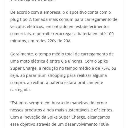
A
a
n
b
Li
De acordo com a empresa, o dispositivo conta com o
p
m
g
o
n
plug tipo 2, tomada mais comum para carregamento de
p
er
o
k
veículos elétricos, encontrado em estabelecimentos
k
comerciais, e permite recarregar a bateria em até 100
minutos, em redes 220v de 20A.
Geralmente, o tempo médio total de carregamento de
uma moto elétrica é entre 6 a 8 horas. Com o Spike
Super Charge, a redução no tempo médio é de 75%, ou
seja, ao parar num shopping para realizar alguma
compra, ao voltar, a bateria estará praticamente
carregada.
“Estamos sempre em busca de maneiras de tornar
nossos produtos ainda mais sustentáveis e eficientes.
Com a inovação da Spike Super Charge, alcançamos
esse objetivo através de um desenvolvimento 100%