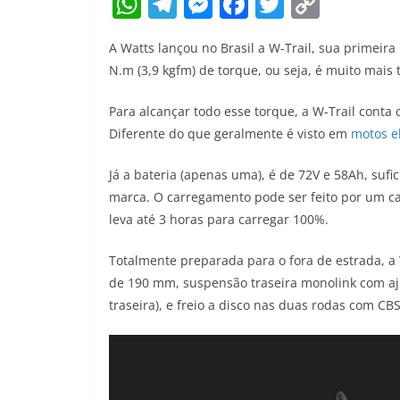
W
T
M
F
T
C
h
el
e
a
w
o
A Watts lançou no Brasil a W-Trail, sua primeira
at
e
ss
c
itt
p
N.m (3,9 kgfm) de torque, ou seja, é muito mais
s
gr
e
e
er
y
A
a
n
b
Li
Para alcançar todo esse torque, a W-Trail cont
Diferente do que geralmente é visto em
motos el
p
m
g
o
n
p
er
o
k
Já a bateria (apenas uma), é de 72V e 58Ah, su
k
marca. O carregamento pode ser feito por um cabo
leva até 3 horas para carregar 100%.
Totalmente preparada para o fora de estrada, a
de 190 mm, suspensão traseira monolink com ajus
traseira), e freio a disco nas duas rodas com CBS