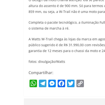
altura do assento é de 900 mm. Só para termos 
859 mm, ou seja, a W-Trail não é uma moto para
Completa o pacote tecnológico, a iluminação Full
o sistema de marcha à ré.
A Watts W-Trail chega às lojas da marca em ago
público sugerido é de R$ 31.990,00 com revisões
garantia de 12 meses para o chassi da moto e 2
fotos: divulgação/Watts
Compartilhar:
W
T
M
F
T
C
h
el
e
a
w
o
at
e
ss
c
itt
p