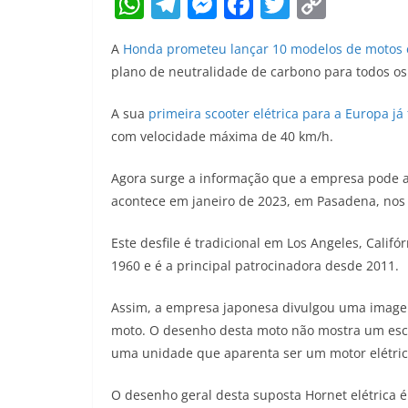
W
T
M
F
T
C
h
el
e
a
w
o
A
Honda prometeu lançar 10 modelos de motos e
at
e
ss
c
itt
p
plano de neutralidade de carbono para todos os
s
gr
e
e
er
y
A
a
n
b
Li
A sua
primeira scooter elétrica para a Europa já
com velocidade máxima de 40 km/h.
p
m
g
o
n
p
er
o
k
Agora surge a informação que a empresa pode a
k
acontece em janeiro de 2023, em Pasadena, nos
Este desfile é tradicional em Los Angeles, Calif
1960 e é a principal patrocinadora desde 2011.
Assim, a empresa japonesa divulgou uma imagem
moto. O desenho desta moto não mostra um esc
uma unidade que aparenta ser um motor elétric
O desenho geral desta suposta Hornet elétrica