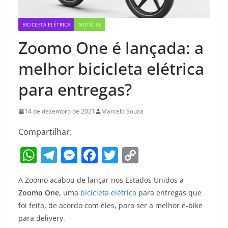
BICICLETA ELÉTRICA
NOTÍCIAS
Zoomo One é lançada: a
melhor bicicleta elétrica
para entregas?
14 de dezembro de 2021
Marcelo Souza
Compartilhar:
W
T
M
F
T
C
h
el
e
a
w
o
A Zoomo acabou de lançar nos Estados Unidos a
at
e
ss
c
itt
p
Zoomo One
, uma
bicicleta elétrica
para entregas que
s
gr
e
e
er
y
foi feita, de acordo com eles, para ser a melhor e-bike
A
a
n
b
Li
para delivery.