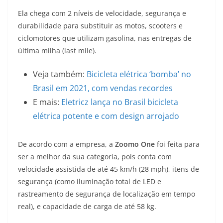
p
m
g
o
n
Ela chega com 2 níveis de velocidade, segurança e
p
er
o
k
durabilidade para substituir as motos, scooters e
k
ciclomotores que utilizam gasolina, nas entregas de
última milha (last mile).
Veja também:
Bicicleta elétrica ‘bomba’ no
Brasil em 2021, com vendas recordes
E mais:
Eletricz lança no Brasil bicicleta
elétrica potente e com design arrojado
De acordo com a empresa, a
Zoomo One
foi feita para
ser a melhor da sua categoria, pois conta com
velocidade assistida de até 45 km/h (28 mph), itens de
segurança (como iluminação total de LED e
rastreamento de segurança de localização em tempo
real), e capacidade de carga de até 58 kg.