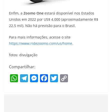
Enfim, a
Zoomo One
estará disponível nos Estados
Unidos em 2022 por US$ 4.000 (aproximadamente R$
22,5 mil). Não há previsão para o Brasil.
Para mais informações, acesse o site
https://www.ridezoomo.com/us/home
.
fotos: divulgação
Compartilhar:
W
T
M
F
T
C
h
el
e
a
w
o
at
e
ss
c
itt
p
s
gr
e
e
er
y
A
a
n
b
Li