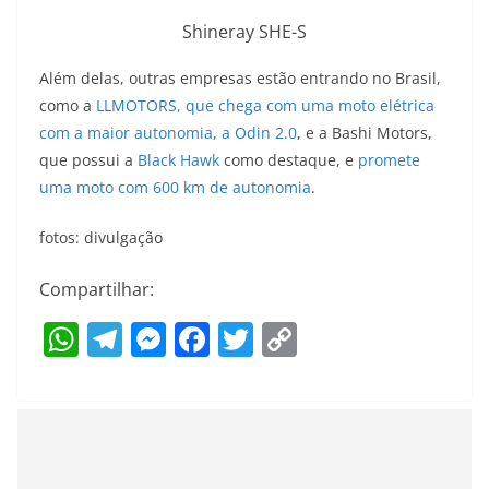
Shineray SHE-S
Além delas, outras empresas estão entrando no Brasil,
como a
LLMOTORS, que chega com uma moto elétrica
com a maior autonomia, a Odin 2.0
, e a Bashi Motors,
que possui a
Black Hawk
como destaque, e
promete
uma moto com 600 km de autonomia
.
fotos: divulgação
Compartilhar:
W
T
M
F
T
C
h
el
e
a
w
o
at
e
ss
c
itt
p
s
gr
e
e
er
y
A
a
n
b
Li