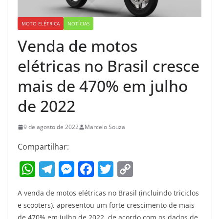
MOTO ELÉTRICA
NOTÍCIAS
Venda de motos
elétricas no Brasil cresce
mais de 470% em julho
de 2022
9 de agosto de 2022
Marcelo Souza
Compartilhar:
W
T
M
F
T
C
h
el
e
a
w
o
A venda de motos elétricas no Brasil (incluindo triciclos
at
e
ss
c
itt
p
e scooters), apresentou um forte crescimento de mais
s
gr
e
e
er
y
de 470% em julho de 2022, de acordo com os dados de