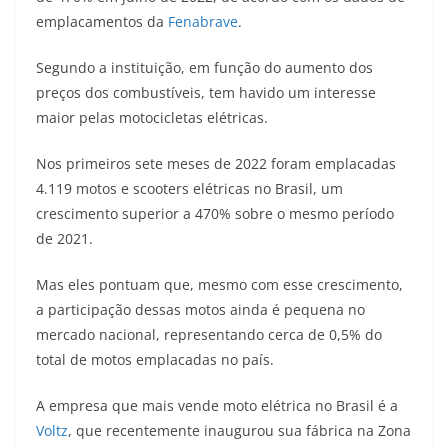
A
a
n
b
Li
emplacamentos da
Fenabrave
.
p
m
g
o
n
Segundo a instituição, em função do aumento dos
p
er
o
k
preços dos combustíveis, tem havido um interesse
k
maior pelas motocicletas elétricas.
Nos primeiros sete meses de 2022 foram emplacadas
4.119 motos e scooters elétricas no Brasil, um
crescimento superior a 470% sobre o mesmo período
de 2021.
Mas eles pontuam que, mesmo com esse crescimento,
a participação dessas motos ainda é pequena no
mercado nacional, representando cerca de 0,5% do
total de motos emplacadas no país.
A empresa que mais vende moto elétrica no Brasil é a
Voltz
, que recentemente inaugurou sua fábrica na Zona