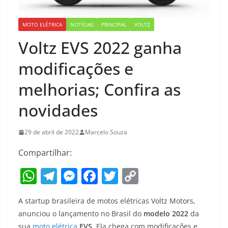
MOTO ELÉTRICA
NOTÍCIAS
PRINCIPAL
VOLTZ
Voltz EVS 2022 ganha
modificações e
melhorias; Confira as
novidades
29 de abril de 2022
Marcelo Souza
Compartilhar:
W
T
M
F
T
C
h
el
e
a
w
o
A startup brasileira de motos elétricas Voltz Motors,
at
e
ss
c
itt
p
anunciou o lançamento no Brasil do
modelo 2022
da
s
gr
e
e
er
y
sua
moto elétrica
EVS
. Ela chega com modificações e