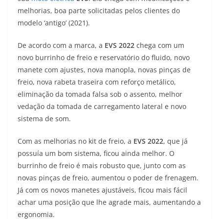
A
a
n
b
Li
melhorias, boa parte solicitadas pelos clientes do
p
m
g
o
n
modelo ‘antigo’ (2021).
p
er
o
k
De acordo com a marca, a
EVS 2022
chega com um
k
novo burrinho de freio e reservatório do fluido, novo
manete com ajustes, nova manopla, novas pinças de
freio, nova rabeta traseira com reforço metálico,
eliminação da tomada falsa sob o assento, melhor
vedação da tomada de carregamento lateral e novo
sistema de som.
Com as melhorias no kit de freio, a
EVS 2022
, que já
possuía um bom sistema, ficou ainda melhor. O
burrinho de freio é mais robusto que, junto com as
novas pinças de freio, aumentou o poder de frenagem.
Já com os novos manetes ajustáveis, ficou mais fácil
achar uma posição que lhe agrade mais, aumentando a
ergonomia.