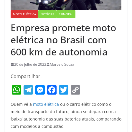
MOTO ELÉTRICA
NOTÍCIAS
PRINCIPAL
Empresa promete moto
elétrica no Brasil com
600 km de autonomia
20 de julho de 2022
Marcelo Souza
Compartilhar:
W
T
M
F
T
C
h
el
e
a
w
o
Quem vê a
moto elétrica
ou o carro elétrico como o
at
e
ss
c
itt
p
meio de transporte do futuro, ainda se depara com a
s
gr
e
e
er
y
‘baixa’ autonomia das suas baterias atuais, comparando
A
a
n
b
Li
com modelos à combustão.