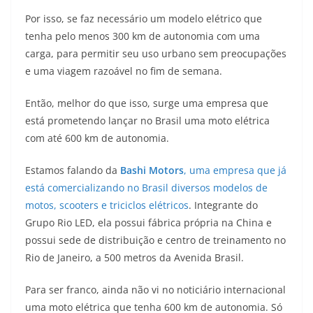
p
m
g
o
n
Por isso, se faz necessário um modelo elétrico que
p
er
o
k
tenha pelo menos 300 km de autonomia com uma
k
carga, para permitir seu uso urbano sem preocupações
e uma viagem razoável no fim de semana.
Então, melhor do que isso, surge uma empresa que
está prometendo lançar no Brasil uma moto elétrica
com até 600 km de autonomia.
Estamos falando da
Bashi Motors
, uma empresa que já
está comercializando no Brasil diversos modelos de
motos, scooters e triciclos elétricos
. Integrante do
Grupo Rio LED, ela possui fábrica própria na China e
possui sede de distribuição e centro de treinamento no
Rio de Janeiro, a 500 metros da Avenida Brasil.
Para ser franco, ainda não vi no noticiário internacional
uma moto elétrica que tenha 600 km de autonomia. Só