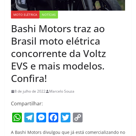
MOTO ELÉTRICA
NOTÍCIAS
Bashi Motors traz ao
Brasil moto elétrica
concorrente da Voltz
EVS e mais modelos.
Confira!
8 de julho de 2022
Marcelo Souza
Compartilhar:
W
T
M
F
T
C
h
el
e
a
w
o
A Bashi Motors divulgou que já está comercializando no