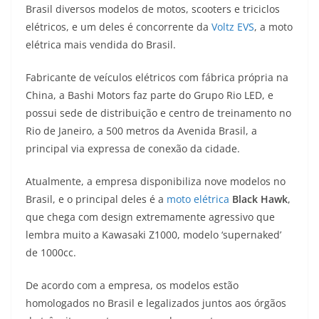
at
e
ss
c
itt
p
Brasil diversos modelos de motos, scooters e triciclos
s
gr
e
e
er
y
elétricos, e um deles é concorrente da
Voltz EVS
, a moto
A
a
n
b
Li
elétrica mais vendida do Brasil.
p
m
g
o
n
Fabricante de veículos elétricos com fábrica própria na
p
er
o
k
China, a Bashi Motors faz parte do Grupo Rio LED, e
k
possui sede de distribuição e centro de treinamento no
Rio de Janeiro, a 500 metros da Avenida Brasil, a
principal via expressa de conexão da cidade.
Atualmente, a empresa disponibiliza nove modelos no
Brasil, e o principal deles é a
moto elétrica
Black Hawk
,
que chega com design extremamente agressivo que
lembra muito a Kawasaki Z1000, modelo ‘supernaked’
de 1000cc.
De acordo com a empresa, os modelos estão
homologados no Brasil e legalizados juntos aos órgãos