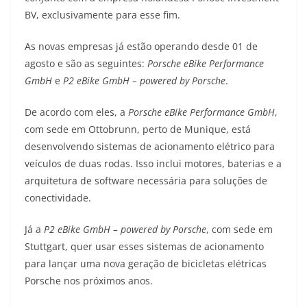
A
a
n
b
Li
BV, exclusivamente para esse fim.
p
m
g
o
n
As novas empresas já estão operando desde 01 de
p
er
o
k
agosto e são as seguintes:
Porsche eBike Performance
k
GmbH
e
P2 eBike GmbH – powered by Porsche
.
De acordo com eles, a
Porsche eBike Performance GmbH
,
com sede em Ottobrunn, perto de Munique, está
desenvolvendo sistemas de acionamento elétrico para
veículos de duas rodas. Isso inclui motores, baterias e a
arquitetura de software necessária para soluções de
conectividade.
Já a
P2 eBike GmbH – powered by Porsche
, com sede em
Stuttgart, quer usar esses sistemas de acionamento
para lançar uma nova geração de bicicletas elétricas
Porsche nos próximos anos.