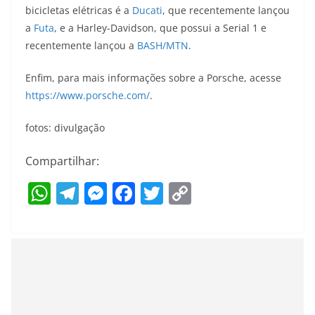
bicicletas elétricas é a
Ducati
, que recentemente lançou
a
Futa
, e a Harley-Davidson, que possui a Serial 1 e
recentemente lançou a
BASH/MTN
.
Enfim, para mais informações sobre a Porsche, acesse
https://www.porsche.com/
.
fotos: divulgação
Compartilhar:
W
T
M
F
T
C
h
el
e
a
w
o
at
e
ss
c
itt
p
s
gr
e
e
er
y
A
a
n
b
Li
p
m
g
o
n