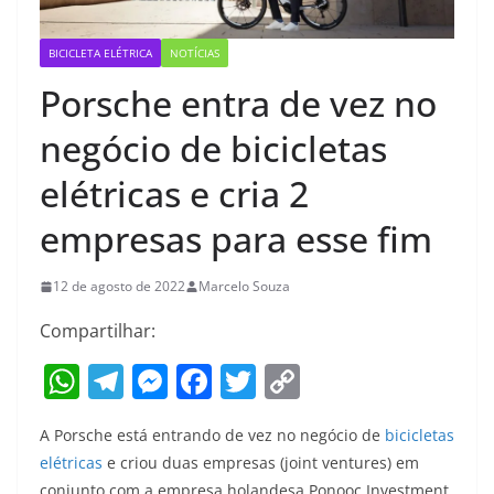
BICICLETA ELÉTRICA
NOTÍCIAS
Porsche entra de vez no
negócio de bicicletas
elétricas e cria 2
empresas para esse fim
12 de agosto de 2022
Marcelo Souza
Compartilhar:
W
T
M
F
T
C
h
el
e
a
w
o
A Porsche está entrando de vez no negócio de
bicicletas
at
e
ss
c
itt
p
elétricas
e criou duas empresas (joint ventures) em
s
gr
e
e
er
y
conjunto com a empresa holandesa Ponooc Investment