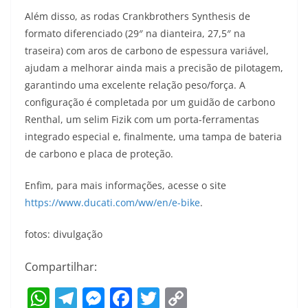
Além disso, as rodas Crankbrothers Synthesis de
formato diferenciado (29″ na dianteira, 27,5″ na
traseira) com aros de carbono de espessura variável,
ajudam a melhorar ainda mais a precisão de pilotagem,
garantindo uma excelente relação peso/força. A
configuração é completada por um guidão de carbono
Renthal, um selim Fizik com um porta-ferramentas
integrado especial e, finalmente, uma tampa de bateria
de carbono e placa de proteção.
Enfim, para mais informações, acesse o site
https://www.ducati.com/ww/en/e-bike
.
fotos: divulgação
Compartilhar:
W
T
M
F
T
C