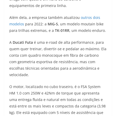
A
a
n
b
Li
equipamentos de primeira linha.
p
m
g
o
n
Além dela, a empresa também atualizou
outros dois
p
er
o
k
modelos
para 2022: a
MIG-S
, um modelo moutain bike
k
para trilhas extremas, e a
TK-01RR
, um modelo enduro.
A
Ducati Futa
é uma e-road de alta performance, para
quem quer treinar, divertir-se e pedalar ao máximo. Ela
conta com quadro monocoque em fibra de carbono
com geometria esportiva de resistência, mas com
escolhas técnicas orientadas para a aerodinâmica e
velocidade.
O motor, localizado no cubo traseiro, é o FSA System
HM 1.0 com 250W e 42Nm de torque que apresenta
uma entrega fluida e natural em todas as condições e
está entre os mais leves e compactos da categoria (3,98
kg). Ele está equipado com 5 níveis de assistência que