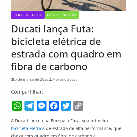
BICICLETA ELÉTRICA
DUCATI
NOTÍCIAS
Ducati lança Futa:
bicicleta elétrica de
estrada com quadro em
fibra de carbono
5 de março de 2022
Marcelo Souza
Compartilhar:
W
T
M
F
T
C
h
el
e
a
w
o
A Ducati lançou na Europa a
Futa
, sua primeira
at
e
ss
c
itt
p
bicicleta elétrica
de estrada de alta performance, que
s
gr
e
e
er
y
chega com quadro em fibra de carbono e