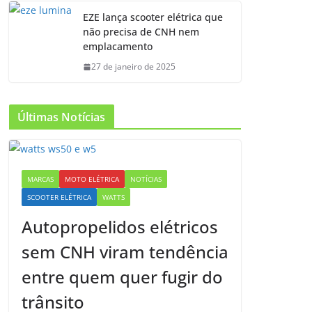
EZE lança scooter elétrica que
não precisa de CNH nem
emplacamento
27 de janeiro de 2025
Últimas Notícias
MARCAS
MOTO ELÉTRICA
NOTÍCIAS
SCOOTER ELÉTRICA
WATTS
Autopropelidos elétricos
sem CNH viram tendência
entre quem quer fugir do
trânsito