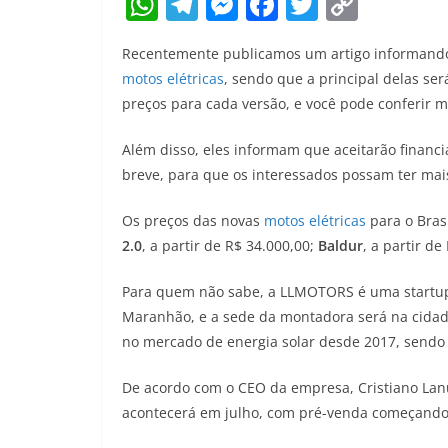
W
T
M
F
T
C
h
el
e
a
w
o
Recentemente publicamos um artigo informand
at
e
ss
c
itt
p
motos elétricas
, sendo que a principal delas se
s
gr
e
e
er
y
preços para cada versão, e você pode conferir m
A
a
n
b
Li
Além disso, eles informam que aceitarão financ
p
m
g
o
n
breve, para que os interessados possam ter mai
p
er
o
k
k
Os preços das novas
motos elétricas
para o Bras
2.0
, a partir de R$ 34.000,00;
Baldur
, a partir de
Para quem não sabe, a LLMOTORS é uma startup b
Maranhão, e a sede da montadora será na cidade
no mercado de energia solar desde 2017, sendo 
De acordo com o CEO da empresa, Cristiano Lan
acontecerá em julho, com pré-venda começando