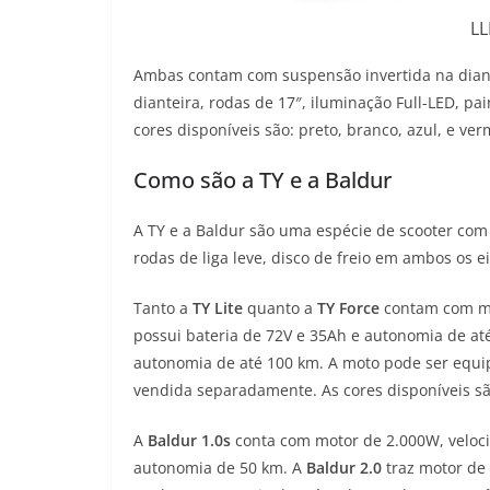
L
Ambas contam com suspensão invertida na diante
dianteira, rodas de 17″, iluminação Full-LED, pa
cores disponíveis são: preto, branco, azul, e ver
Como são a TY e a Baldur
A TY e a Baldur são uma espécie de scooter co
rodas de liga leve, disco de freio em ambos os ei
Tanto a
TY Lite
quanto a
TY Force
contam com mo
possui bateria de 72V e 35Ah e autonomia de até
autonomia de até 100 km. A moto pode ser equ
vendida separadamente. As cores disponíveis são
A
Baldur 1.0s
conta com motor de 2.000W, veloci
autonomia de 50 km. A
Baldur 2.0
traz motor de 