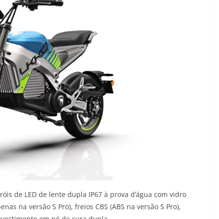
róis de LED de lente dupla IP67 à prova d’água com vidro
enas na versão S Pro), freios CBS (ABS na versão S Pro),
revestimento em pó de cura dupla.