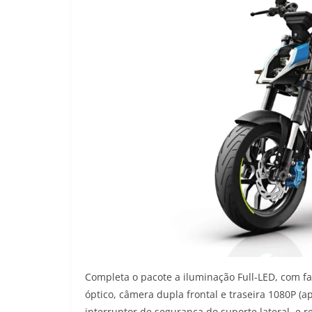
Completa o pacote a iluminação Full-LED, com fa
óptico, câmera dupla frontal e traseira 1080P (ap
interruptor de segurança do suporte lateral, e 