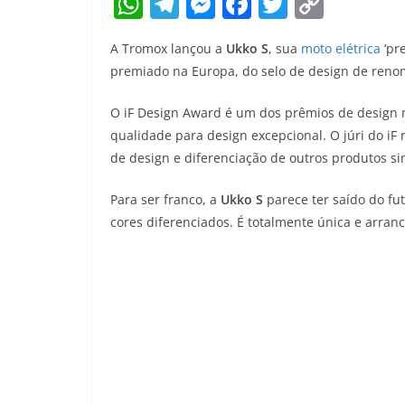
W
T
M
F
T
C
h
el
e
a
w
o
A Tromox lançou a
Ukko S
, sua
moto elétrica
‘pr
at
e
ss
c
itt
p
premiado na Europa, do selo de design de ren
s
gr
e
e
er
y
A
a
n
b
Li
O iF Design Award é um dos prêmios de design 
qualidade para design excepcional. O júri do iF
p
m
g
o
n
de design e diferenciação de outros produtos sim
p
er
o
k
k
Para ser franco, a
Ukko S
parece ter saído do fu
cores diferenciados. É totalmente única e arran