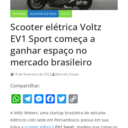
NOTÍCIAS
SCOOTER ELÉTRICA
VOLTZ
Scooter elétrica Voltz
EV1 Sport começa a
ganhar espaço no
mercado brasileiro
14 de fevereiro de 2022
Marcelo Souza
Compartilhar:
W
T
M
F
T
C
h
el
e
a
w
o
A Voltz Motors, uma startup brasileira de veículos
at
e
ss
c
itt
p
elétricos com sede em Pernambuco, possui em sua
s
gr
e
e
er
y
linha a
scooter elétrica
EV1 Sport
, modelo que começou