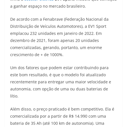
A
a
n
b
Li
a ganhar espaço no mercado brasileiro.
p
m
g
o
n
De acordo com a Fenabrave (Federação Nacional da
p
er
o
k
Distribuição de Veículos Automotores), a EV1 Sport
k
emplacou 232 unidades em janeiro de 2022. Em
dezembro de 2021, foram apenas 20 unidades
comercializadas, gerando, portanto, um enorme
crescimento de + de 1000%.
Um dos fatores que podem estar contribuindo para
este bom resultado, é que o modelo foi atualizado
recentemente para entregar uma maior velocidade e
autonomia, com opção de uma ou duas baterias de
lítio.
Além disso, o preço praticado é bem competitivo. Ela é
comercializada por a partir de R$ 14.990 com uma
bateria de 35 Ah (até 100 km de autonomia). Uma