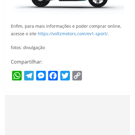
Enfim, para mais informações e poder comprar online,
acesse o site
https://voltzmotors.com/ev1-sport/
.
fotos: divulgação
Compartilhar:
W
T
M
F
T
C
h
el
e
a
w
o
at
e
ss
c
itt
p
s
gr
e
e
er
y
A
a
n
b
Li
p
m
g
o
n
p
er
o
k