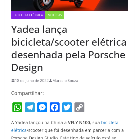
BICICLETA ELÉTRICA
NOTÍCIAS
Yadea lança
bicicleta/scooter elétrica
desenhada pela Porsche
Design
18 de julho de 2022
Marcelo Souza
Compartilhar:
W
T
M
F
T
C
h
el
e
a
w
o
A Yadea lançou na China a
VFLY N100
, sua
bicicleta
at
e
ss
c
itt
p
elétrica
/scooter que foi desenhada em parceria com a
s
gr
e
e
er
y
Porsche Design Studio. Este tipo de veículo está se