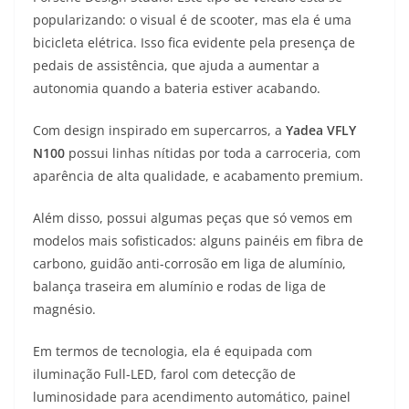
A
a
n
b
Li
popularizando: o visual é de scooter, mas ela é uma
p
m
g
o
n
bicicleta elétrica. Isso fica evidente pela presença de
pedais de assistência, que ajuda a aumentar a
p
er
o
k
autonomia quando a bateria estiver acabando.
k
Com design inspirado em supercarros, a
Yadea VFLY
N100
possui linhas nítidas por toda a carroceria, com
aparência de alta qualidade, e acabamento premium.
Além disso, possui algumas peças que só vemos em
modelos mais sofisticados: alguns painéis em fibra de
carbono, guidão anti-corrosão em liga de alumínio,
balança traseira em alumínio e rodas de liga de
magnésio.
Em termos de tecnologia, ela é equipada com
iluminação Full-LED, farol com detecção de
luminosidade para acendimento automático, painel