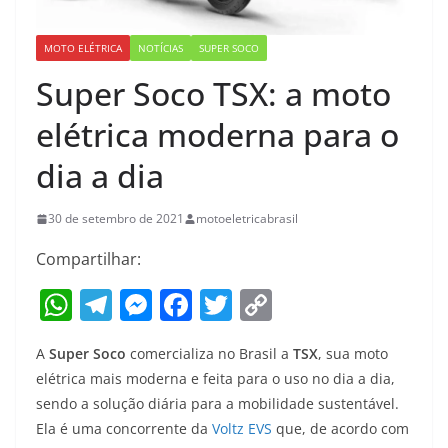
MOTO ELÉTRICA
NOTÍCIAS
SUPER SOCO
Super Soco TSX: a moto
elétrica moderna para o
dia a dia
30 de setembro de 2021
motoeletricabrasil
Compartilhar:
W
T
M
F
T
C
h
el
e
a
w
o
A
Super Soco
comercializa no Brasil a
TSX
, sua moto
at
e
ss
c
itt
p
elétrica mais moderna e feita para o uso no dia a dia,
s
gr
e
e
er
y
sendo a solução diária para a mobilidade sustentável.
A
a
n
b
Li
Ela é uma concorrente da
Voltz EVS
que, de acordo com