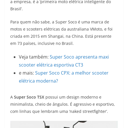
p
m
g
o
n
a empresa, é a ‘primeira moto elétrica inteligente do
Brasil’.
p
er
o
k
k
Para quem não sabe, a Super Soco é uma marca de
motos e scooters elétricas da australiana VMoto, e foi
criada em 2015 em Shangai, na China. Está presente
em 73 países, inclusive no Brasil.
Veja também:
Super Soco apresenta maxi
scooter elétrica esportiva CT3
e mais:
Super Soco CPX: a melhor scooter
elétrica moderna?
A
Super Soco TSX
possui um design moderno e
minimalista, cheio de ângulos. É agressivo e esportivo,
com linhas que lembram uma ‘naked streetfighter’.