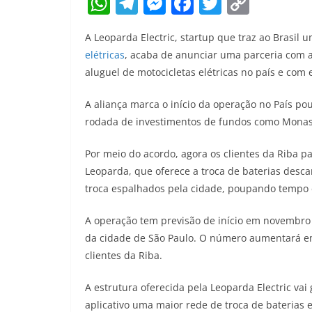
W
T
M
F
T
C
h
el
e
a
w
o
A Leoparda Electric, startup que traz ao Brasil
at
e
ss
c
itt
p
elétricas
, acaba de anunciar uma parceria com a
s
gr
e
e
er
y
aluguel de motocicletas elétricas no país e com
A
a
n
b
Li
A aliança marca o início da operação no País p
p
m
g
o
n
rodada de investimentos de fundos como Monashe
p
er
o
k
k
Por meio do acordo, agora os clientes da Riba 
Leoparda, que oferece a troca de baterias desc
troca espalhados pela cidade, poupando tempo e
A operação tem previsão de início em novembro 
da cidade de São Paulo. O número aumentará em
clientes da Riba.
A estrutura oferecida pela Leoparda Electric vai
aplicativo uma maior rede de troca de baterias 