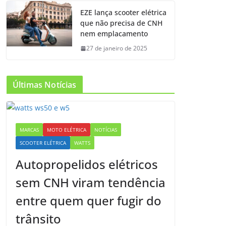
EZE lança scooter elétrica
que não precisa de CNH
nem emplacamento
27 de janeiro de 2025
Últimas Notícias
MARCAS
MOTO ELÉTRICA
NOTÍCIAS
SCOOTER ELÉTRICA
WATTS
Autopropelidos elétricos
sem CNH viram tendência
entre quem quer fugir do
trânsito