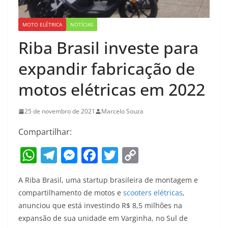
MOTO ELÉTRICA
NOTÍCIAS
Riba Brasil investe para
expandir fabricação de
motos elétricas em 2022
25 de novembro de 2021
Marcelo Souza
Compartilhar:
W
T
M
F
T
C
h
el
e
a
w
o
A Riba Brasil, uma startup brasileira de montagem e
at
e
ss
c
itt
p
compartilhamento de motos e
scooters elétricas
,
s
gr
e
e
er
y
anunciou que está investindo R$ 8,5 milhões na
A
a
n
b
Li
expansão de sua unidade em Varginha, no Sul de