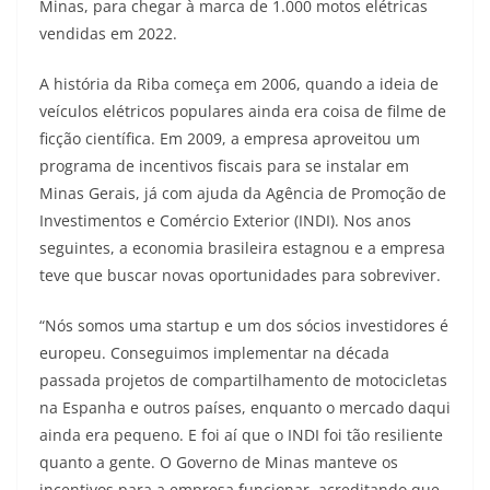
p
m
g
o
n
Minas, para chegar à marca de 1.000 motos elétricas
vendidas em 2022.
p
er
o
k
k
A história da Riba começa em 2006, quando a ideia de
veículos elétricos populares ainda era coisa de filme de
ficção científica. Em 2009, a empresa aproveitou um
programa de incentivos fiscais para se instalar em
Minas Gerais, já com ajuda da Agência de Promoção de
Investimentos e Comércio Exterior (INDI). Nos anos
seguintes, a economia brasileira estagnou e a empresa
teve que buscar novas oportunidades para sobreviver.
“Nós somos uma startup e um dos sócios investidores é
europeu. Conseguimos implementar na década
passada projetos de compartilhamento de motocicletas
na Espanha e outros países, enquanto o mercado daqui
ainda era pequeno. E foi aí que o INDI foi tão resiliente
quanto a gente. O Governo de Minas manteve os
incentivos para a empresa funcionar, acreditando que