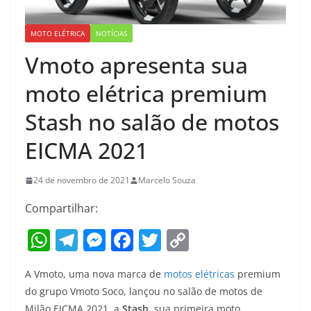
MOTO ELÉTRICA
NOTÍCIAS
Vmoto apresenta sua
moto elétrica premium
Stash no salão de motos
EICMA 2021
24 de novembro de 2021
Marcelo Souza
Compartilhar:
W
T
M
F
T
C
h
el
e
a
w
o
A Vmoto, uma nova marca de
motos elétricas
premium
at
e
ss
c
itt
p
do grupo Vmoto Soco, lançou no salão de motos de
s
gr
e
e
er
y
Milão EICMA 2021, a
Stash
, sua primeira moto