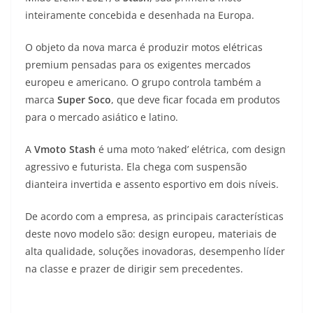
A
a
n
b
Li
inteiramente concebida e desenhada na Europa.
p
m
g
o
n
O objeto da nova marca é produzir motos elétricas
p
er
o
k
premium pensadas para os exigentes mercados
k
europeu e americano. O grupo controla também a
marca
Super Soco
, que deve ficar focada em produtos
para o mercado asiático e latino.
A
Vmoto Stash
é uma moto ‘naked’ elétrica, com design
agressivo e futurista. Ela chega com suspensão
dianteira invertida e assento esportivo em dois níveis.
De acordo com a empresa, as principais características
deste novo modelo são: design europeu, materiais de
alta qualidade, soluções inovadoras, desempenho líder
na classe e prazer de dirigir sem precedentes.