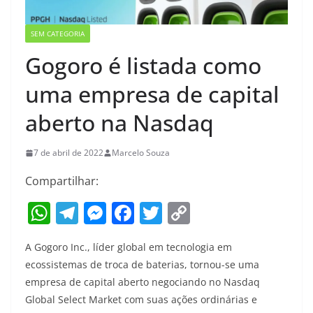
SEM CATEGORIA
Gogoro é listada como
uma empresa de capital
aberto na Nasdaq
7 de abril de 2022
Marcelo Souza
Compartilhar:
W
T
M
F
T
C
h
el
e
a
w
o
A Gogoro Inc., líder global em tecnologia em
at
e
ss
c
itt
p
ecossistemas de troca de baterias, tornou-se uma
s
gr
e
e
er
y
empresa de capital aberto negociando no Nasdaq
A
a
n
b
Li
Global Select Market com suas ações ordinárias e