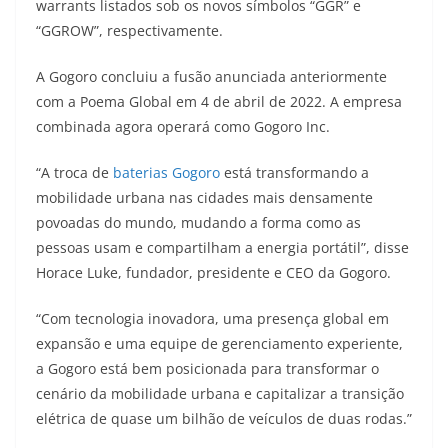
p
m
g
o
n
warrants listados sob os novos símbolos “GGR” e
“GGROW”, respectivamente.
p
er
o
k
k
A Gogoro concluiu a fusão anunciada anteriormente
com a Poema Global em 4 de abril de 2022. A empresa
combinada agora operará como Gogoro Inc.
“A troca de
baterias Gogoro
está transformando a
mobilidade urbana nas cidades mais densamente
povoadas do mundo, mudando a forma como as
pessoas usam e compartilham a energia portátil”, disse
Horace Luke, fundador, presidente e CEO da Gogoro.
“Com tecnologia inovadora, uma presença global em
expansão e uma equipe de gerenciamento experiente,
a Gogoro está bem posicionada para transformar o
cenário da mobilidade urbana e capitalizar a transição
elétrica de quase um bilhão de veículos de duas rodas.”