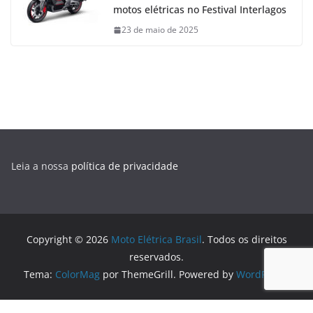
motos elétricas no Festival Interlagos
23 de maio de 2025
Leia a nossa
política de privacidade
Copyright © 2026
Moto Elétrica Brasil
. Todos os direitos
reservados.
Tema:
ColorMag
por ThemeGrill. Powered by
WordPress
.
Logo generated by
DesignEvo free logo designer