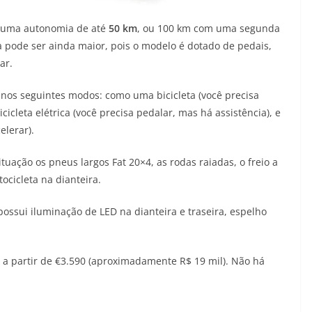
 uma autonomia de até
50 km
, ou 100 km com uma segunda
a pode ser ainda maior, pois o modelo é dotado de pedais,
ar.
nos seguintes modos: como uma bicicleta (você precisa
icleta elétrica (você precisa pedalar, mas há assistência), e
elerar).
ação os pneus largos Fat 20×4, as rodas raiadas, o freio a
ocicleta na dianteira.
possui iluminação de LED na dianteira e traseira, espelho
r a partir de €3.590 (aproximadamente R$ 19 mil). Não há