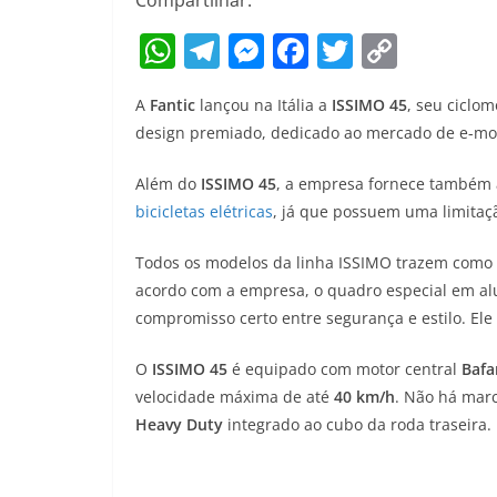
Compartilhar:
W
T
M
F
T
C
h
el
e
a
w
o
A
Fantic
lançou na Itália a
ISSIMO 45
, seu ciclo
at
e
ss
c
itt
p
design premiado, dedicado ao mercado de e-mo
s
gr
e
e
er
y
A
a
n
b
Li
Além do
ISSIMO 45
, a empresa fornece também
bicicletas elétricas
, já que possuem uma limitaç
p
m
g
o
n
p
er
o
k
Todos os modelos da linha ISSIMO trazem como 
k
acordo com a empresa, o quadro especial em al
compromisso certo entre segurança e estilo. Ele
O
ISSIMO 45
é equipado com motor central
Bafa
velocidade máxima de até
40 km/h
. Não há marc
Heavy Duty
integrado ao cubo da roda traseira.