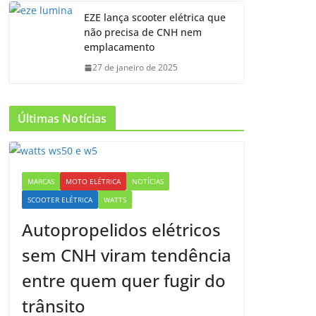
EZE lança scooter elétrica que
não precisa de CNH nem
emplacamento
27 de janeiro de 2025
Últimas Notícias
MARCAS
MOTO ELÉTRICA
NOTÍCIAS
SCOOTER ELÉTRICA
WATTS
Autopropelidos elétricos
sem CNH viram tendência
entre quem quer fugir do
trânsito