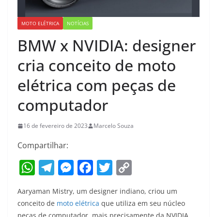
MOTO ELÉTRICA
NOTÍCIAS
BMW x NVIDIA: designer
cria conceito de moto
elétrica com peças de
computador
16 de fevereiro de 2023
Marcelo Souza
Compartilhar:
W
T
M
F
T
C
h
el
e
a
w
o
Aaryaman Mistry, um designer indiano, criou um
at
e
ss
c
itt
p
conceito de
moto elétrica
que utiliza em seu núcleo
s
gr
e
e
er
y
peças de computador, mais precisamente da NVIDIA,