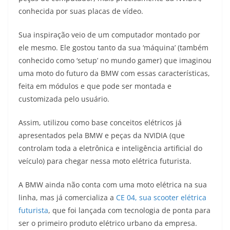
A
a
n
b
Li
conhecida por suas placas de vídeo.
p
m
g
o
n
Sua inspiração veio de um computador montado por
p
er
o
k
ele mesmo. Ele gostou tanto da sua ‘máquina’ (também
k
conhecido como ‘setup’ no mundo gamer) que imaginou
uma moto do futuro da BMW com essas características,
feita em módulos e que pode ser montada e
customizada pelo usuário.
Assim, utilizou como base conceitos elétricos já
apresentados pela BMW e peças da NVIDIA (que
controlam toda a eletrônica e inteligência artificial do
veículo) para chegar nessa moto elétrica futurista.
A BMW ainda não conta com uma moto elétrica na sua
linha, mas já comercializa a
CE 04, sua scooter elétrica
futurista
, que foi lançada com tecnologia de ponta para
ser o primeiro produto elétrico urbano da empresa.