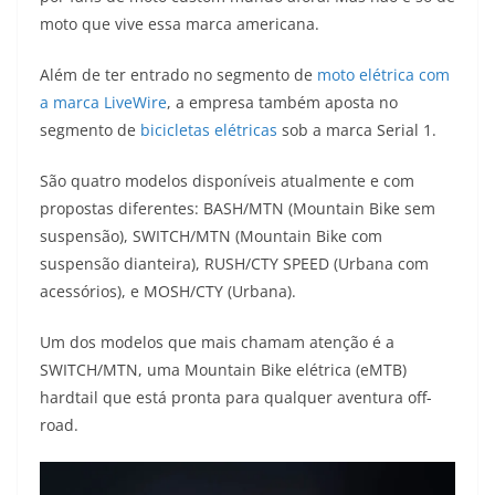
A
a
n
b
Li
moto que vive essa marca americana.
p
m
g
o
n
Além de ter entrado no segmento de
moto elétrica com
p
er
o
k
a marca LiveWire
, a empresa também aposta no
k
segmento de
bicicletas elétricas
sob a marca Serial 1.
São quatro modelos disponíveis atualmente e com
propostas diferentes: BASH/MTN (Mountain Bike sem
suspensão), SWITCH/MTN (Mountain Bike com
suspensão dianteira), RUSH/CTY SPEED (Urbana com
acessórios), e MOSH/CTY (Urbana).
Um dos modelos que mais chamam atenção é a
SWITCH/MTN, uma Mountain Bike elétrica (eMTB)
hardtail que está pronta para qualquer aventura off-
road.