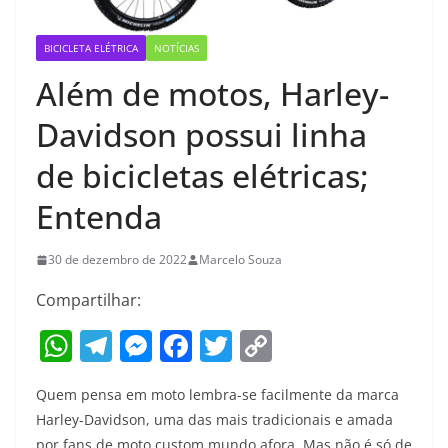
BICICLETA ELÉTRICA
NOTÍCIAS
Além de motos, Harley-
Davidson possui linha
de bicicletas elétricas;
Entenda
30 de dezembro de 2022
Marcelo Souza
Compartilhar:
W
T
M
F
T
C
h
el
e
a
w
o
Quem pensa em moto lembra-se facilmente da marca
at
e
ss
c
itt
p
Harley-Davidson, uma das mais tradicionais e amada
s
gr
e
e
er
y
por fans de moto custom mundo afora. Mas não é só de