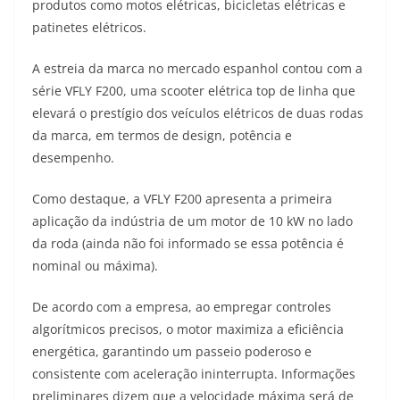
p
m
g
o
n
produtos como motos elétricas, bicicletas elétricas e
patinetes elétricos.
p
er
o
k
k
A estreia da marca no mercado espanhol contou com a
série VFLY F200, uma scooter elétrica top de linha que
elevará o prestígio dos veículos elétricos de duas rodas
da marca, em termos de design, potência e
desempenho.
Como destaque, a VFLY F200 apresenta a primeira
aplicação da indústria de um motor de 10 kW no lado
da roda (ainda não foi informado se essa potência é
nominal ou máxima).
De acordo com a empresa, ao empregar controles
algorítmicos precisos, o motor maximiza a eficiência
energética, garantindo um passeio poderoso e
consistente com aceleração ininterrupta. Informações
preliminares dizem que a velocidade máxima será de