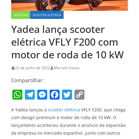
NOTÍCIAS
SCOOTER ELÉTRICA
Yadea lança scooter
elétrica VFLY F200 com
motor de roda de 10 kW
22 de junho de 2022
Marcelo Souza
Compartilhar:
W
T
M
F
T
C
h
el
e
a
w
o
A Yadea lançou a
scooter elétrica
VFLY F200, que chega
at
e
ss
c
itt
p
com design premium e motor de roda de 10 kW. O
s
gr
e
e
er
y
lançamento aconteceu durante o anúncio da expansão
A
a
n
b
Li
da empresa no mercado espanhol, junto com outros