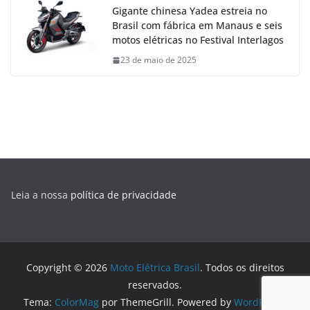
Gigante chinesa Yadea estreia no
Brasil com fábrica em Manaus e seis
motos elétricas no Festival Interlagos
23 de maio de 2025
Leia a nossa
política de privacidade
Copyright © 2026
Moto Elétrica Brasil
. Todos os direitos
reservados.
Tema:
ColorMag
por ThemeGrill. Powered by
WordPress
.