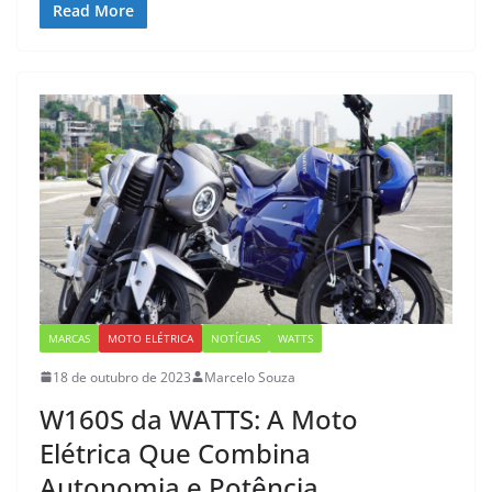
Read More
MARCAS
MOTO ELÉTRICA
NOTÍCIAS
WATTS
18 de outubro de 2023
Marcelo Souza
W160S da WATTS: A Moto
Elétrica Que Combina
Autonomia e Potência