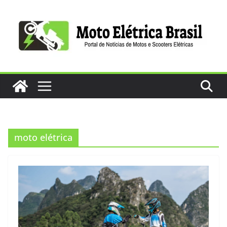
Pular
para
o
conteúdo
moto elétrica