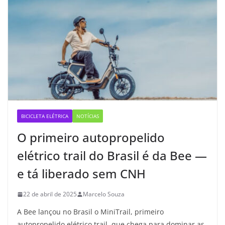
BICICLETA ELÉTRICA
NOTÍCIAS
O primeiro autopropelido
elétrico trail do Brasil é da Bee —
e tá liberado sem CNH
22 de abril de 2025
Marcelo Souza
A Bee lançou no Brasil o MiniTrail, primeiro
autopropelido elétrico trail, que chega para dominar as