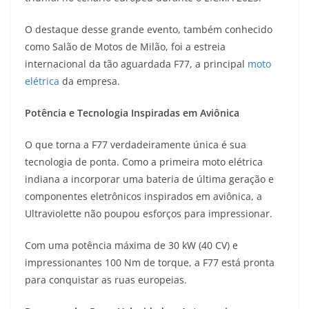
A
a
n
b
Li
O destaque desse grande evento, também conhecido
p
m
g
o
n
como Salão de Motos de Milão, foi a estreia
p
er
o
k
internacional da tão aguardada F77, a principal
moto
k
elétrica
da empresa.
Potência e Tecnologia Inspiradas em Aviônica
O que torna a F77 verdadeiramente única é sua
tecnologia de ponta. Como a primeira moto elétrica
indiana a incorporar uma bateria de última geração e
componentes eletrônicos inspirados em aviônica, a
Ultraviolette não poupou esforços para impressionar.
Com uma potência máxima de 30 kW (40 CV) e
impressionantes 100 Nm de torque, a F77 está pronta
para conquistar as ruas europeias.