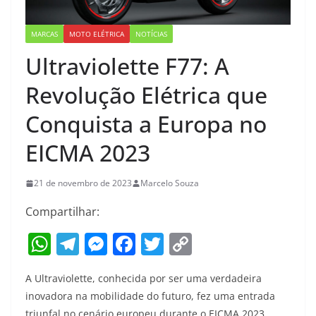
MARCAS
MOTO ELÉTRICA
NOTÍCIAS
Ultraviolette F77: A
Revolução Elétrica que
Conquista a Europa no
EICMA 2023
21 de novembro de 2023
Marcelo Souza
Compartilhar:
W
T
M
F
T
C
h
el
e
a
w
o
A Ultraviolette, conhecida por ser uma verdadeira
at
e
ss
c
itt
p
inovadora na mobilidade do futuro, fez uma entrada
s
gr
e
e
er
y
triunfal no cenário europeu durante o EICMA 2023.