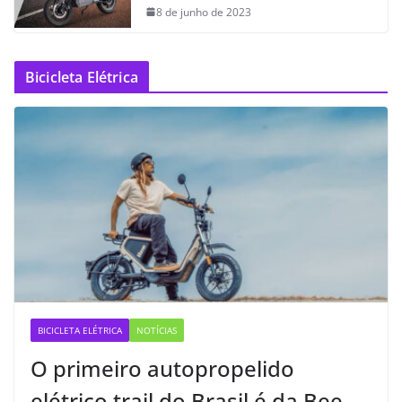
8 de junho de 2023
Bicicleta Elétrica
BICICLETA ELÉTRICA
NOTÍCIAS
O primeiro autopropelido
elétrico trail do Brasil é da Bee —