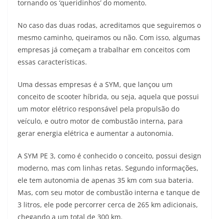
p
m
g
o
n
tornando os ‘queridinhos’ do momento.
p
er
o
k
No caso das duas rodas, acreditamos que seguiremos o
k
mesmo caminho, queiramos ou não. Com isso, algumas
empresas já começam a trabalhar em conceitos com
essas características.
Uma dessas empresas é a SYM, que lançou um
conceito de scooter híbrida, ou seja, aquela que possui
um motor elétrico responsável pela propulsão do
veículo, e outro motor de combustão interna, para
gerar energia elétrica e aumentar a autonomia.
A SYM PE 3, como é conhecido o conceito, possui design
moderno, mas com linhas retas. Segundo informações,
ele tem autonomia de apenas 35 km com sua bateria.
Mas, com seu motor de combustão interna e tanque de
3 litros, ele pode percorrer cerca de 265 km adicionais,
chegando a um total de 300 km.