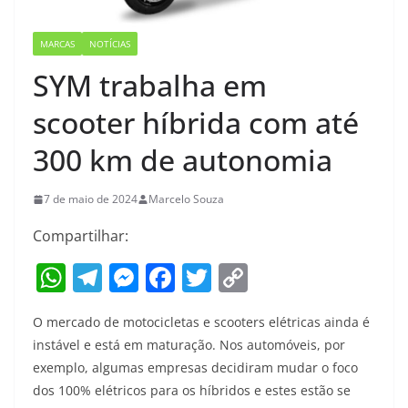
MARCAS
NOTÍCIAS
SYM trabalha em
scooter híbrida com até
300 km de autonomia
7 de maio de 2024
Marcelo Souza
Compartilhar:
W
T
M
F
T
C
h
el
e
a
w
o
O mercado de motocicletas e scooters elétricas ainda é
at
e
ss
c
itt
p
instável e está em maturação. Nos automóveis, por
s
gr
e
e
er
y
exemplo, algumas empresas decidiram mudar o foco
A
a
n
b
Li
dos 100% elétricos para os híbridos e estes estão se