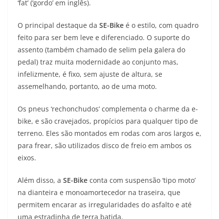
p
m
g
o
n
‘fat’ (‘gordo’ em inglês).
p
er
o
k
O principal destaque da
SE-Bike
é o estilo, com quadro
k
feito para ser bem leve e diferenciado. O suporte do
assento (também chamado de selim pela galera do
pedal) traz muita modernidade ao conjunto mas,
infelizmente, é fixo, sem ajuste de altura, se
assemelhando, portanto, ao de uma moto.
Os pneus ‘rechonchudos’ complementa o charme da e-
bike, e são cravejados, propícios para qualquer tipo de
terreno. Eles são montados em rodas com aros largos e,
para frear, são utilizados disco de freio em ambos os
eixos.
Além disso, a
SE-Bike
conta com suspensão ‘tipo moto’
na dianteira e monoamortecedor na traseira, que
permitem encarar as irregularidades do asfalto e até
uma estradinha de terra batida.