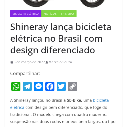
BICICLETA ELÉTRICA
NOTÍCIAS
SHINERAY
Shineray lança bicicleta
elétrica no Brasil com
design diferenciado
3 de março de 2022
Marcelo Souza
Compartilhar:
W
T
M
F
T
C
h
el
e
a
w
o
A Shineray lançou no Brasil a
SE-Bike
, uma
bicicleta
at
e
ss
c
itt
p
elétrica
com design bem diferenciado, que foge do
s
gr
e
e
er
y
tradicional. O modelo chega com quadro moderno,
A
a
n
b
Li
suspensão nas duas rodas e pneus bem largos, do tipo