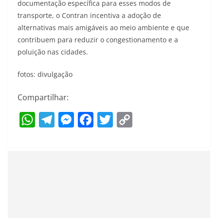
documentação específica para esses modos de
transporte, o Contran incentiva a adoção de
alternativas mais amigáveis ao meio ambiente e que
contribuem para reduzir o congestionamento e a
poluição nas cidades.
fotos: divulgação
Compartilhar:
W
T
M
F
T
C
h
el
e
a
w
o
at
e
ss
c
itt
p
s
gr
e
e
er
y
A
a
n
b
Li
p
m
g
o
n
p
er
o
k