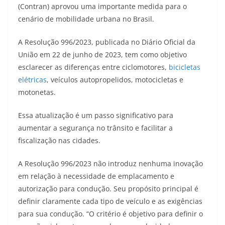
at
e
ss
c
itt
p
(Contran) aprovou uma importante medida para o
s
gr
e
e
er
y
cenário de mobilidade urbana no Brasil.
A
a
n
b
Li
A Resolução 996/2023, publicada no Diário Oficial da
p
m
g
o
n
União em 22 de junho de 2023, tem como objetivo
p
er
o
k
esclarecer as diferenças entre ciclomotores,
bicicletas
k
elétricas
, veículos autopropelidos, motocicletas e
motonetas.
Essa atualização é um passo significativo para
aumentar a segurança no trânsito e facilitar a
fiscalização nas cidades.
A Resolução 996/2023 não introduz nenhuma inovação
em relação à necessidade de emplacamento e
autorização para condução. Seu propósito principal é
definir claramente cada tipo de veículo e as exigências
para sua condução. “O critério é objetivo para definir o