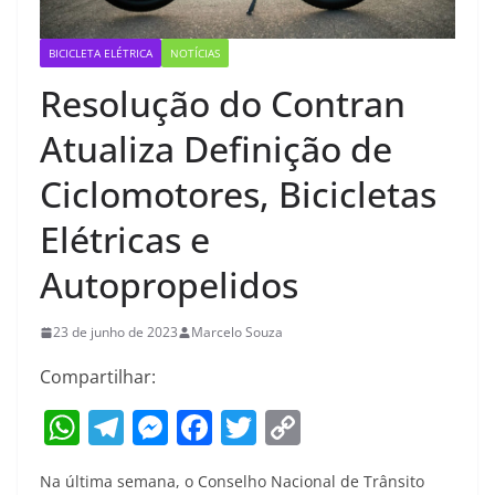
BICICLETA ELÉTRICA
NOTÍCIAS
Resolução do Contran
Atualiza Definição de
Ciclomotores, Bicicletas
Elétricas e
Autopropelidos
23 de junho de 2023
Marcelo Souza
Compartilhar:
W
T
M
F
T
C
h
el
e
a
w
o
Na última semana, o Conselho Nacional de Trânsito