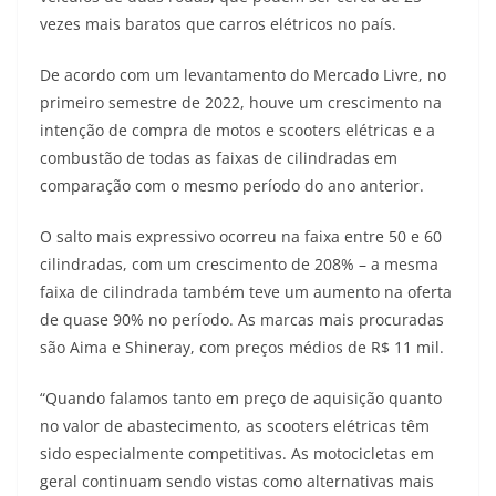
A
a
n
b
Li
vezes mais baratos que carros elétricos no país.
p
m
g
o
n
De acordo com um levantamento do Mercado Livre, no
p
er
o
k
primeiro semestre de 2022, houve um crescimento na
k
intenção de compra de motos e scooters elétricas e a
combustão de todas as faixas de cilindradas em
comparação com o mesmo período do ano anterior.
O salto mais expressivo ocorreu na faixa entre 50 e 60
cilindradas, com um crescimento de 208% – a mesma
faixa de cilindrada também teve um aumento na oferta
de quase 90% no período. As marcas mais procuradas
são Aima e Shineray, com preços médios de R$ 11 mil.
“Quando falamos tanto em preço de aquisição quanto
no valor de abastecimento, as scooters elétricas têm
sido especialmente competitivas. As motocicletas em
geral continuam sendo vistas como alternativas mais