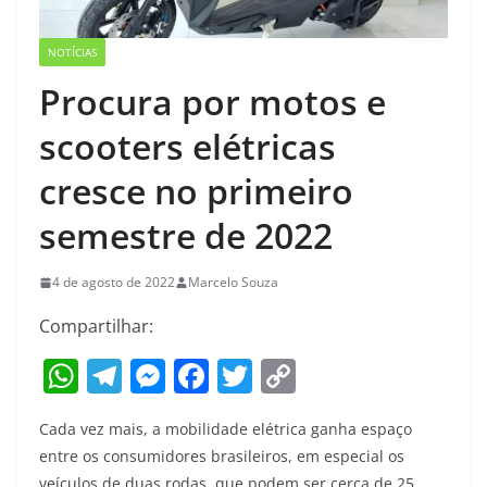
NOTÍCIAS
Procura por motos e
scooters elétricas
cresce no primeiro
semestre de 2022
4 de agosto de 2022
Marcelo Souza
Compartilhar:
W
T
M
F
T
C
h
el
e
a
w
o
Cada vez mais, a mobilidade elétrica ganha espaço
at
e
ss
c
itt
p
entre os consumidores brasileiros, em especial os
s
gr
e
e
er
y
veículos de duas rodas, que podem ser cerca de 25