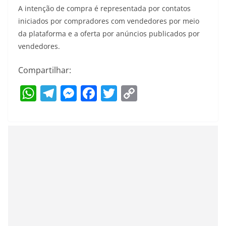
A intenção de compra é representada por contatos
iniciados por compradores com vendedores por meio
da plataforma e a oferta por anúncios publicados por
vendedores.
Compartilhar:
W
T
M
F
T
C
h
el
e
a
w
o
at
e
ss
c
itt
p
s
gr
e
e
er
y
A
a
n
b
Li
p
m
g
o
n
p
er
o
k
k