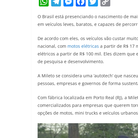
W
T
M
F
T
C
h
el
e
a
w
o
O Brasil está presenciando o nascimento de mais
at
e
ss
c
itt
p
em veículos leves, baratos, e capazes de percorr
s
gr
e
e
er
y
A
a
n
b
Li
De acordo com eles, os veículos vão custar mui
nacional, com
motos elétricas
a partir de R$ 17 m
p
m
g
o
n
elétricos a partir de R$ 100 mil. Eles dizem que
p
er
o
k
de pesquisa e desenvolvimento.
k
A Mileto se considera uma ‘autotech’ que nasce
pessoas, empresas e governos de forma sustent
Com fábrica localizada em Porto Real (RJ), a Mil
comercializados para empresas que querem torn
opções de motos, mini trucks e veículos urbanos