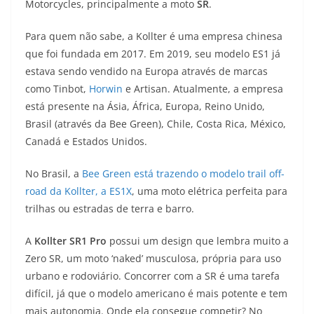
p
m
g
o
n
Motorcycles, principalmente a moto
SR
.
p
er
o
k
Para quem não sabe, a Kollter é uma empresa chinesa
k
que foi fundada em 2017. Em 2019, seu modelo ES1 já
estava sendo vendido na Europa através de marcas
como Tinbot,
Horwin
e Artisan. Atualmente, a empresa
está presente na Ásia, África, Europa, Reino Unido,
Brasil (através da Bee Green), Chile, Costa Rica, México,
Canadá e Estados Unidos.
No Brasil, a
Bee Green está trazendo o modelo trail off-
road da Kollter, a ES1X
, uma moto elétrica perfeita para
trilhas ou estradas de terra e barro.
A
Kollter SR1 Pro
possui um design que lembra muito a
Zero SR, um moto ‘naked’ musculosa, própria para uso
urbano e rodoviário. Concorrer com a SR é uma tarefa
difícil, já que o modelo americano é mais potente e tem
mais autonomia. Onde ela consegue competir? No