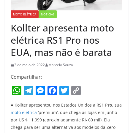
MOTO ELÉTRICA
NOTÍCIAS
Kollter apresenta moto
elétrica RS1 Pro nos
EUA, mas não é barata
3 de maio de 2022
Marcelo Souza
Compartilhar:
W
T
M
F
T
C
h
el
e
a
w
o
A Kollter apresentou nos Estados Unidos a
RS1 Pro
, sua
at
e
ss
c
itt
p
moto elétrica
‘premium’, que chega às lojas em junho
s
gr
e
e
er
y
por US $ 11.999 (aproximadamente R$ 60 mil). Ela
A
a
n
b
Li
chega para ser uma alternativa aos modelos da Zero