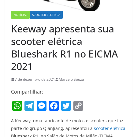
NOTÍCIAS
SCOOTER ELÉTRICA
Keeway apresenta sua
scooter elétrica
Blueshark R1 no EICMA
2021
7 de dezembro de 2021
Marcelo Souza
Compartilhar:
W
T
M
F
T
C
h
el
e
a
w
o
A Keeway, uma fabricante de motos e scooters que faz
at
e
ss
c
itt
p
parte do grupo QianJiang, apresentou a
scooter elétrica
s
gr
e
e
er
y
Blueshark R1
, no Salão de Motos de Milão (EICMA