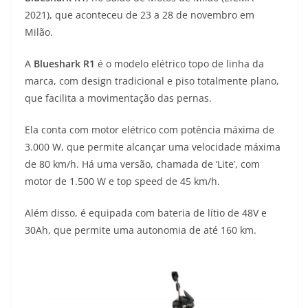
A
a
n
b
Li
2021), que aconteceu de 23 a 28 de novembro em
p
m
g
o
n
Milão.
p
er
o
k
A
Blueshark R1
é o modelo elétrico topo de linha da
k
marca, com design tradicional e piso totalmente plano,
que facilita a movimentação das pernas.
Ela conta com motor elétrico com potência máxima de
3.000 W, que permite alcançar uma velocidade máxima
de 80 km/h. Há uma versão, chamada de ‘Lite’, com
motor de 1.500 W e top speed de 45 km/h.
Além disso, é equipada com bateria de lítio de 48V e
30Ah, que permite uma autonomia de até 160 km.