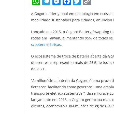
W
T
M
F
T
C
h
el
e
a
w
o
A Gogoro, líder global em tecnologia em ecossi
at
e
ss
c
itt
p
mobilidade sustentável para cidades, anunciou h
s
gr
e
e
er
y
A
a
n
b
Li
Lançado em 2015, o Gogoro Battery Swapping tor
rodas em Taiwan, alimentando 95% de todos os v
p
m
g
o
n
scooters elétricas
.
p
er
o
k
k
O ecossistema de troca de bateria aberta da Go
diferentes e representou mais de 25% de todos
de 2021.
“A milionésima bateria da Gogoro é uma prova 
florescer, facilitando como governos, uma ampl
transporte elétrico sustentável”, disse Horace 
lançamento em 2015, a Gogoro gerenciou mais de
clientes, economizou 384 milhões de kg de CO2.