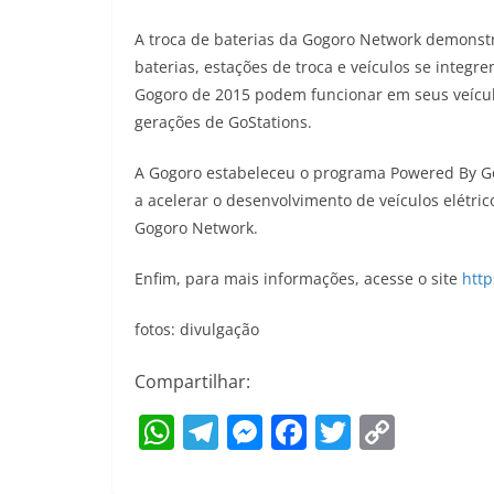
A troca de baterias da Gogoro Network demonstr
baterias, estações de troca e veículos se integr
Gogoro de 2015 podem funcionar em seus veícul
gerações de GoStations.
A Gogoro estabeleceu o programa Powered By Go
a acelerar o desenvolvimento de veículos elétri
Gogoro Network.
Enfim, para mais informações, acesse o site
htt
fotos: divulgação
Compartilhar:
W
T
M
F
T
C
h
el
e
a
w
o