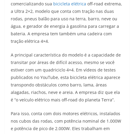
at
e
ss
c
itt
p
comercializando sua
bicicleta elétrica
off-road extrema,
s
gr
e
e
er
y
a Ultra 2×2, modelo que conta com tração nas duas
A
a
n
b
Li
rodas, pneus balão para uso na terra, barro, neve ou
p
m
g
o
n
água, e gerador de energia à gasolina para carregar a
bateria. A empresa tem também uma cadeira com
p
er
o
k
tração elétrica 4×4.
k
A principal característica do modelo é a capacidade de
transitar por áreas de difícil acesso, mesmo se você
estiver com um quadriciclo 4×4. Em vídeos de testes
publicados no YouTube, esta bicicleta elétrica aparece
transpondo obstáculos como barro, lama, áreas
alagadas, riachos, neve e areia. A empresa diz que ela
é “o veículo elétrico mais off-road do planeta Terra”.
Para isso, conta com dois motores elétricos, instalados
nos cubos das rodas, com potência nominal de 1.000W
e potência de pico de 2.000W. Eles trabalham em