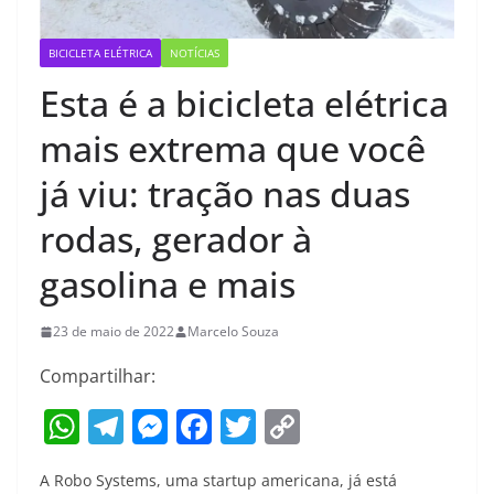
BICICLETA ELÉTRICA
NOTÍCIAS
Esta é a bicicleta elétrica
mais extrema que você
já viu: tração nas duas
rodas, gerador à
gasolina e mais
23 de maio de 2022
Marcelo Souza
Compartilhar:
W
T
M
F
T
C
h
el
e
a
w
o
A Robo Systems, uma startup americana, já está