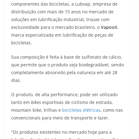
at
e
ss
c
itt
p
componentes das bicicletas, a Lubvap, empresa de
s
gr
e
e
er
y
distribuição com mais de 15 anos no mercado de
A
a
n
b
Li
soluções em lubrificação Industrial, trouxe com
p
m
g
o
n
exclusividade para o mercado brasileiro, o
Vapooil
,
marca especializada em lubrificação de peças de
p
er
o
k
bicicletas.
k
Sua composição é feita à base de sulfonato de cálcio,
que permite que o produto seja biodegradável, sendo
completamente absorvido pela natureza em até 28
dias.
O produto, de alta performance, pode ser utilizado
tanto em
bikes
esportivas de ciclismo de estrada,
mountain bike, trilhas e
bicicletas elétricas
, como nas
convencionais para meio de transporte e lazer.
“Os produtos existentes no mercado hoje para a