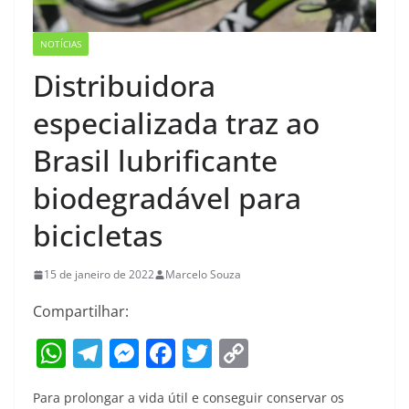
NOTÍCIAS
Distribuidora
especializada traz ao
Brasil lubrificante
biodegradável para
bicicletas
15 de janeiro de 2022
Marcelo Souza
Compartilhar:
W
T
M
F
T
C
h
el
e
a
w
o
Para prolongar a vida útil e conseguir conservar os