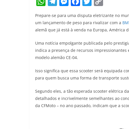
W
T
M
F
T
C
h
el
e
a
w
o
Prepare-se para uma disputa eletrizante no mun
at
e
ss
c
itt
p
um lançamento de peso para rivalizar com a
BM
s
gr
e
e
er
y
alemã que já está à venda na Europa, América d
A
a
n
b
Li
Uma notícia empolgante publicada pelo prestigi
p
m
g
o
n
indica a presença de recursos impressionante
p
er
o
k
modelo alemão CE-04.
k
Isso significa que essa scooter será equipada 
para quem busca uma forma de transporte susten
Segundo eles, a tão esperada scooter elétrica d
detalhados e incrivelmente semelhantes ao conc
da CFMoto – no ano passado, indicam que a scoo