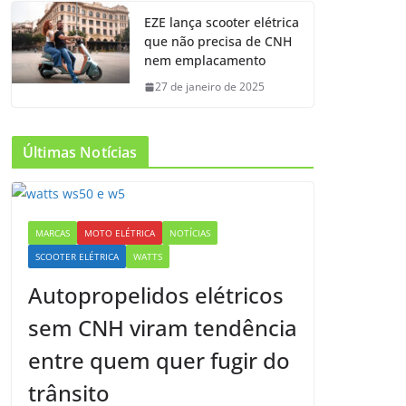
EZE lança scooter elétrica
que não precisa de CNH
nem emplacamento
27 de janeiro de 2025
Últimas Notícias
MARCAS
MOTO ELÉTRICA
NOTÍCIAS
SCOOTER ELÉTRICA
WATTS
Autopropelidos elétricos
sem CNH viram tendência
entre quem quer fugir do
trânsito