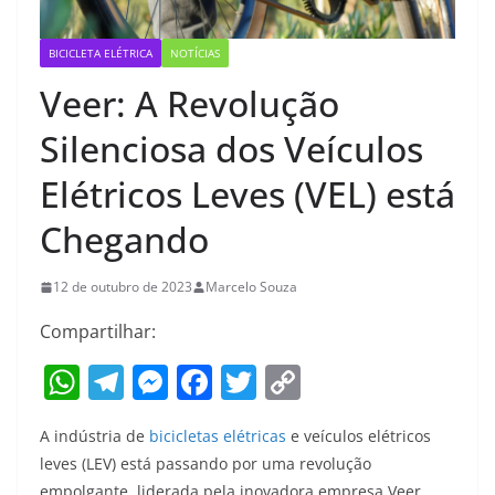
BICICLETA ELÉTRICA
NOTÍCIAS
Veer: A Revolução
Silenciosa dos Veículos
Elétricos Leves (VEL) está
Chegando
12 de outubro de 2023
Marcelo Souza
Compartilhar:
W
T
M
F
T
C
h
el
e
a
w
o
A indústria de
bicicletas elétricas
e veículos elétricos
at
e
ss
c
itt
p
leves (LEV) está passando por uma revolução
s
gr
e
e
er
y
empolgante, liderada pela inovadora empresa Veer,