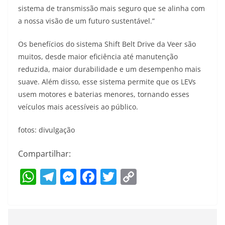
sistema de transmissão mais seguro que se alinha com
a nossa visão de um futuro sustentável.”
Os benefícios do sistema Shift Belt Drive da Veer são
muitos, desde maior eficiência até manutenção
reduzida, maior durabilidade e um desempenho mais
suave. Além disso, esse sistema permite que os LEVs
usem motores e baterias menores, tornando esses
veículos mais acessíveis ao público.
fotos: divulgação
Compartilhar:
W
T
M
F
T
C
h
el
e
a
w
o
at
e
ss
c
itt
p
s
gr
e
e
er
y