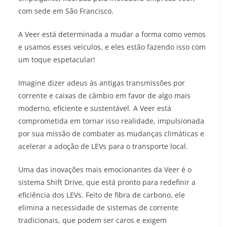
A
a
n
b
Li
com sede em São Francisco.
p
m
g
o
n
A Veer está determinada a mudar a forma como vemos
p
er
o
k
e usamos esses veículos, e eles estão fazendo isso com
k
um toque espetacular!
Imagine dizer adeus às antigas transmissões por
corrente e caixas de câmbio em favor de algo mais
moderno, eficiente e sustentável. A Veer está
comprometida em tornar isso realidade, impulsionada
por sua missão de combater as mudanças climáticas e
acelerar a adoção de LEVs para o transporte local.
Uma das inovações mais emocionantes da Veer é o
sistema Shift Drive, que está pronto para redefinir a
eficiência dos LEVs. Feito de fibra de carbono, ele
elimina a necessidade de sistemas de corrente
tradicionais, que podem ser caros e exigem