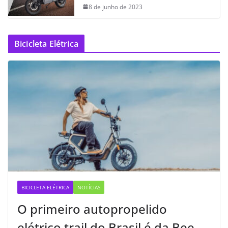
8 de junho de 2023
Bicicleta Elétrica
BICICLETA ELÉTRICA
NOTÍCIAS
O primeiro autopropelido
elétrico trail do Brasil é da Bee —