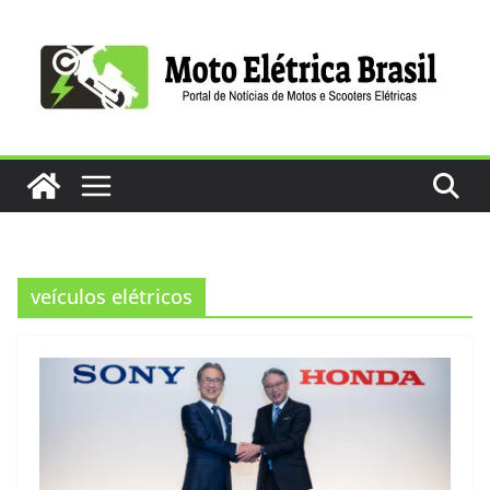
Pular
para
o
conteúdo
veículos elétricos