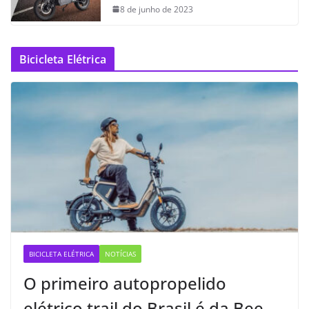
8 de junho de 2023
Bicicleta Elétrica
BICICLETA ELÉTRICA
NOTÍCIAS
O primeiro autopropelido
elétrico trail do Brasil é da Bee —