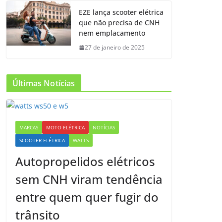
EZE lança scooter elétrica
que não precisa de CNH
nem emplacamento
27 de janeiro de 2025
Últimas Notícias
MARCAS
MOTO ELÉTRICA
NOTÍCIAS
SCOOTER ELÉTRICA
WATTS
Autopropelidos elétricos
sem CNH viram tendência
entre quem quer fugir do
trânsito