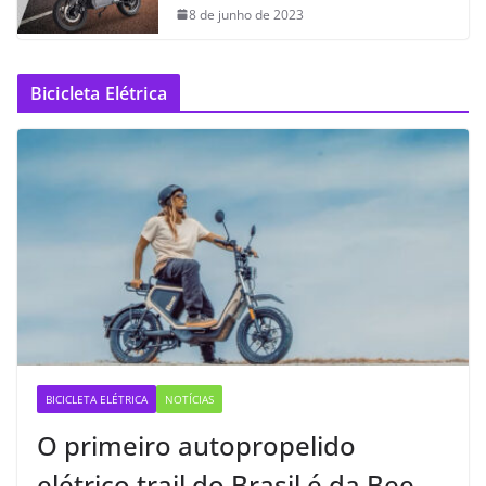
8 de junho de 2023
Bicicleta Elétrica
BICICLETA ELÉTRICA
NOTÍCIAS
O primeiro autopropelido
elétrico trail do Brasil é da Bee —